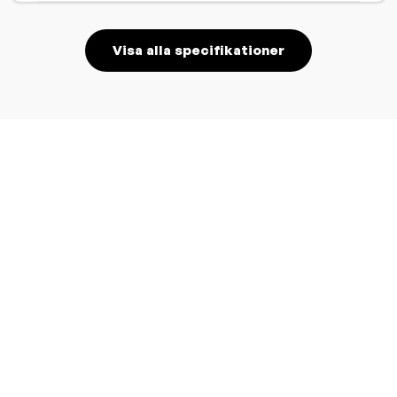
Visa alla specifikationer
Kontakta oss
Dennis Zirath
Nordic Key Account Manager